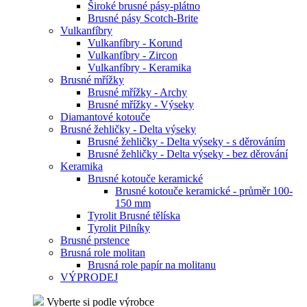
Široké brusné pásy-plátno
Brusné pásy Scotch-Brite
Vulkanfíbry
Vulkanfíbry - Korund
Vulkanfíbry - Zircon
Vulkanfíbry - Keramika
Brusné mřížky
Brusné mřížky - Archy
Brusné mřížky - Výseky
Diamantové kotouče
Brusné žehličky - Delta výseky
Brusné žehličky - Delta výseky - s děrováním
Brusné žehličky - Delta výseky - bez děrování
Keramika
Brusné kotouče keramické
Brusné kotouče keramické - průměr 100-
150 mm
Tyrolit Brusné tělíska
Tyrolit Pilníky
Brusné prstence
Brusná role molitan
Brusná role papír na molitanu
VÝPRODEJ
Vyberte si podle výrobce