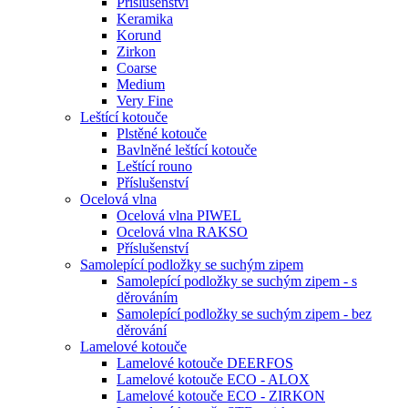
Příslušenství
Keramika
Korund
Zirkon
Coarse
Medium
Very Fine
Leštící kotouče
Plstěné kotouče
Bavlněné leštící kotouče
Leštící rouno
Příslušenství
Ocelová vlna
Ocelová vlna PIWEL
Ocelová vlna RAKSO
Příslušenství
Samolepící podložky se suchým zipem
Samolepící podložky se suchým zipem - s
děrováním
Samolepící podložky se suchým zipem - bez
děrování
Lamelové kotouče
Lamelové kotouče DEERFOS
Lamelové kotouče ECO - ALOX
Lamelové kotouče ECO - ZIRKON