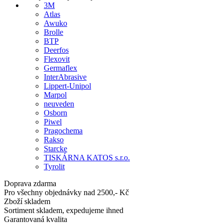
3M
Atlas
Awuko
Brolle
BTP
Deerfos
Flexovit
Germaflex
InterAbrasive
Lippert-Unipol
Marpol
neuveden
Osborn
Piwel
Pragochema
Rakso
Starcke
TISKÁRNA KATOS s.r.o.
Tyrolit
Doprava zdarma
Pro všechny objednávky nad 2500,- Kč
Zboží skladem
Sortiment skladem, expedujeme ihned
Garantovaná kvalita