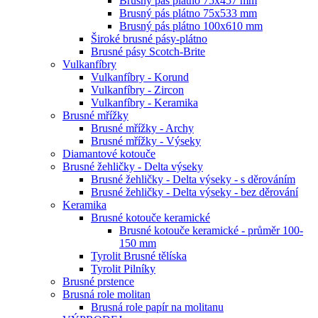
Brusný pás plátno 75x457 mm
Brusný pás plátno 75x533 mm
Brusný pás plátno 100x610 mm
Široké brusné pásy-plátno
Brusné pásy Scotch-Brite
Vulkanfíbry
Vulkanfíbry - Korund
Vulkanfíbry - Zircon
Vulkanfíbry - Keramika
Brusné mřížky
Brusné mřížky - Archy
Brusné mřížky - Výseky
Diamantové kotouče
Brusné žehličky - Delta výseky
Brusné žehličky - Delta výseky - s děrováním
Brusné žehličky - Delta výseky - bez děrování
Keramika
Brusné kotouče keramické
Brusné kotouče keramické - průměr 100-
150 mm
Tyrolit Brusné tělíska
Tyrolit Pilníky
Brusné prstence
Brusná role molitan
Brusná role papír na molitanu