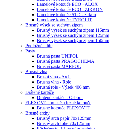
Lamelové kotouče ECO - ALOX
Lamelové kotouče ECO - ZIRKON
Lamelové kotouče STD - zirkon
Lamelové kotouče TYROLIT
Brusný výsek se suchým zipem
Brusný výsek se suchým zipem 115mm
Brusný výsek se suchým zipem 125mm
Brusný výsek se suchým zipem 150mm
Podložné talíře
Pasty
Brusná pasta UNIPOL
Brusná pasta PRAGOCHEMA
Brusná pasta MARPOL
Brusná vlna
Brusní vlna - Arch
Brusná vlna - Role
Brusná role - Výsek 406 mm
Drátěné kartáče
Drátěné kartáče - Osborn
FLEXOVIT brusné a řezné kotouče
Brusné kotouče FLEXOVIT
Brusné archy
Brusný arch papír 70x125mm
Brusný arch folie 70x125mm
Příslušenství k brusným archům