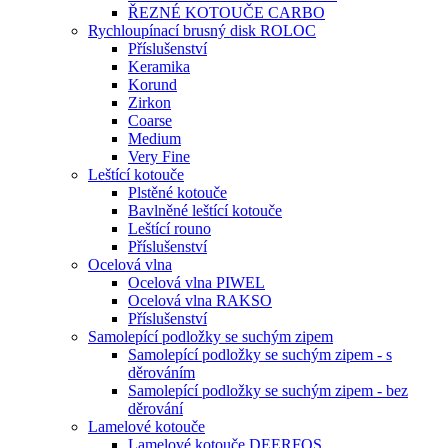
ŘEZNÉ KOTOUČE CARBO
Rychloupínací brusný disk ROLOC
Příslušenství
Keramika
Korund
Zirkon
Coarse
Medium
Very Fine
Leštící kotouče
Plstěné kotouče
Bavlněné leštící kotouče
Leštící rouno
Příslušenství
Ocelová vlna
Ocelová vlna PIWEL
Ocelová vlna RAKSO
Příslušenství
Samolepící podložky se suchým zipem
Samolepící podložky se suchým zipem - s
děrováním
Samolepící podložky se suchým zipem - bez
děrování
Lamelové kotouče
Lamelové kotouče DEERFOS