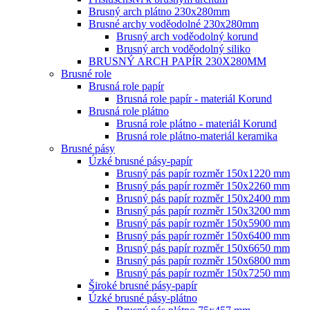
Brusný arch plátno 230x280mm
Brusné archy voděodolné 230x280mm
Brusný arch voděodolný korund
Brusný arch voděodolný siliko
BRUSNÝ ARCH PAPÍR 230X280MM
Brusné role
Brusná role papír
Brusná role papír - materiál Korund
Brusná role plátno
Brusná role plátno - materiál Korund
Brusná role plátno-materiál keramika
Brusné pásy
Úzké brusné pásy-papír
Brusný pás papír rozměr 150x1220 mm
Brusný pás papír rozměr 150x2260 mm
Brusný pás papír rozměr 150x2400 mm
Brusný pás papír rozměr 150x3200 mm
Brusný pás papír rozměr 150x5900 mm
Brusný pás papír rozměr 150x6400 mm
Brusný pás papír rozměr 150x6650 mm
Brusný pás papír rozměr 150x6800 mm
Brusný pás papír rozměr 150x7250 mm
Široké brusné pásy-papír
Úzké brusné pásy-plátno