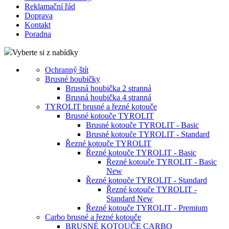
Reklamační řád
Doprava
Kontakt
Poradna
Vyberte si z nabídky
Ochranný štít
Brusné houbičky
Brusná houbička 2 stranná
Brusná houbička 4 stranná
TYROLIT brusné a řezné kotouče
Brusné kotouče TYROLIT
Brusné kotouče TYROLIT - Basic
Brusné kotouče TYROLIT - Standard
Řezné kotouče TYROLIT
Řezné kotouče TYROLIT - Basic
Řezné kotouče TYROLIT - Basic
New
Řezné kotouče TYROLIT - Standard
Řezné kotouče TYROLIT -
Standard New
Řezné kotouče TYROLIT - Premium
Carbo brusné a řezné kotouče
BRUSNÉ KOTOUČE CARBO