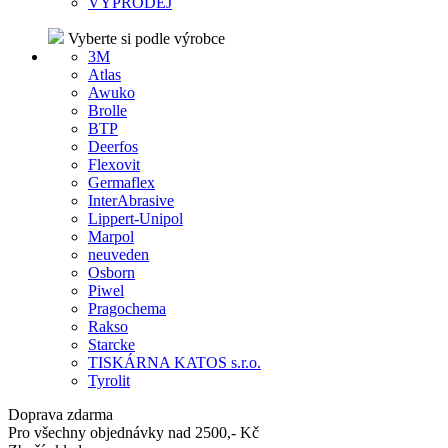
VÝPRODEJ
Vyberte si podle výrobce
3M
Atlas
Awuko
Brolle
BTP
Deerfos
Flexovit
Germaflex
InterAbrasive
Lippert-Unipol
Marpol
neuveden
Osborn
Piwel
Pragochema
Rakso
Starcke
TISKÁRNA KATOS s.r.o.
Tyrolit
Doprava zdarma
Pro všechny objednávky nad 2500,- Kč