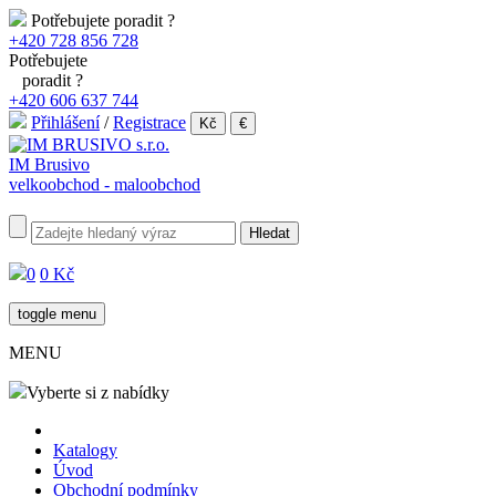
Potřebujete poradit ?
+420 728 856 728
Potřebujete
poradit ?
+420 606 637 744
Přihlášení
/
Registrace
Kč
€
IM Brusivo
velkoobchod - maloobchod
0
0 Kč
toggle menu
MENU
Vyberte si z nabídky
Katalogy
Úvod
Obchodní podmínky