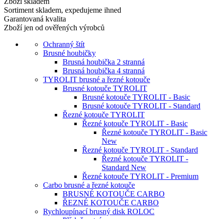
Zboží skladem
Sortiment skladem, expedujeme ihned
Garantovaná kvalita
Zboží jen od ověřených výrobců
Ochranný štít
Brusné houbičky
Brusná houbička 2 stranná
Brusná houbička 4 stranná
TYROLIT brusné a řezné kotouče
Brusné kotouče TYROLIT
Brusné kotouče TYROLIT - Basic
Brusné kotouče TYROLIT - Standard
Řezné kotouče TYROLIT
Řezné kotouče TYROLIT - Basic
Řezné kotouče TYROLIT - Basic
New
Řezné kotouče TYROLIT - Standard
Řezné kotouče TYROLIT -
Standard New
Řezné kotouče TYROLIT - Premium
Carbo brusné a řezné kotouče
BRUSNÉ KOTOUČE CARBO
ŘEZNÉ KOTOUČE CARBO
Rychloupínací brusný disk ROLOC