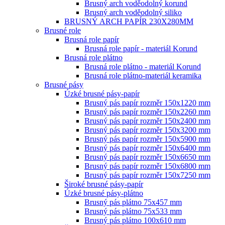
Brusný arch voděodolný korund
Brusný arch voděodolný siliko
BRUSNÝ ARCH PAPÍR 230X280MM
Brusné role
Brusná role papír
Brusná role papír - materiál Korund
Brusná role plátno
Brusná role plátno - materiál Korund
Brusná role plátno-materiál keramika
Brusné pásy
Úzké brusné pásy-papír
Brusný pás papír rozměr 150x1220 mm
Brusný pás papír rozměr 150x2260 mm
Brusný pás papír rozměr 150x2400 mm
Brusný pás papír rozměr 150x3200 mm
Brusný pás papír rozměr 150x5900 mm
Brusný pás papír rozměr 150x6400 mm
Brusný pás papír rozměr 150x6650 mm
Brusný pás papír rozměr 150x6800 mm
Brusný pás papír rozměr 150x7250 mm
Široké brusné pásy-papír
Úzké brusné pásy-plátno
Brusný pás plátno 75x457 mm
Brusný pás plátno 75x533 mm
Brusný pás plátno 100x610 mm