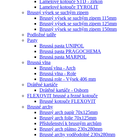
Lamelové kotouče STD - zirkon
Lamelové kotouče TYROLIT
Brusný výsek se suchým zipem
Brusný výsek se suchým zipem 115mm
Brusný výsek se suchým zipem 125mm
Brusný výsek se suchým zipem 150mm
Podložné talíře
Pasty
Brusná pasta UNIPOL
Brusná pasta PRAGOCHEMA
Brusná pasta MARPOL
Brusná vlna
Brusní vlna - Arch
Brusná vlna - Role
Brusná role - Výsek 406 mm
Drátěné kartáče
Drátěné kartáče - Osborn
FLEXOVIT brusné a řezné kotouče
Brusné kotouče FLEXOVIT
Brusné archy
Brusný arch papír 70x125mm
Brusný arch folie 70x125mm
Příslušenství k brusným archům
Brusný arch plátno 230x280mm
Brusné archy voděodolné 230x280mm