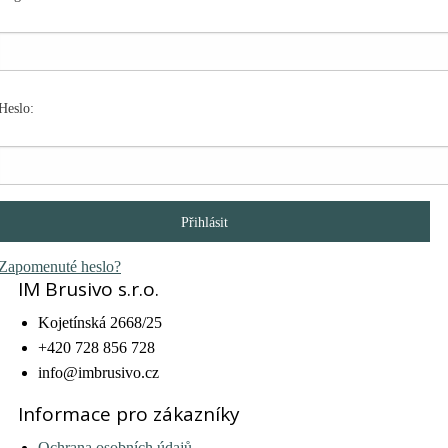
Heslo:
Zapomenuté heslo?
IM Brusivo s.r.o.
Kojetínská 2668/25
+420 728 856 728
info@imbrusivo.cz
Informace pro zákazníky
Ochrana osobních údajů