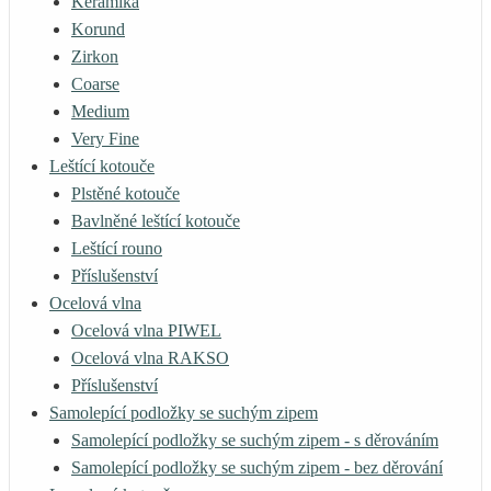
Keramika
Korund
Zirkon
Coarse
Medium
Very Fine
Leštící kotouče
Plstěné kotouče
Bavlněné leštící kotouče
Leštící rouno
Příslušenství
Ocelová vlna
Ocelová vlna PIWEL
Ocelová vlna RAKSO
Příslušenství
Samolepící podložky se suchým zipem
Samolepící podložky se suchým zipem - s děrováním
Samolepící podložky se suchým zipem - bez děrování