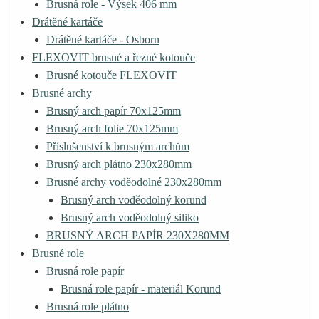
Brusná role - Výsek 406 mm
Drátěné kartáče
Drátěné kartáče - Osborn
FLEXOVIT brusné a řezné kotouče
Brusné kotouče FLEXOVIT
Brusné archy
Brusný arch papír 70x125mm
Brusný arch folie 70x125mm
Příslušenství k brusným archům
Brusný arch plátno 230x280mm
Brusné archy voděodolné 230x280mm
Brusný arch voděodolný korund
Brusný arch voděodolný siliko
BRUSNÝ ARCH PAPÍR 230X280MM
Brusné role
Brusná role papír
Brusná role papír - materiál Korund
Brusná role plátno