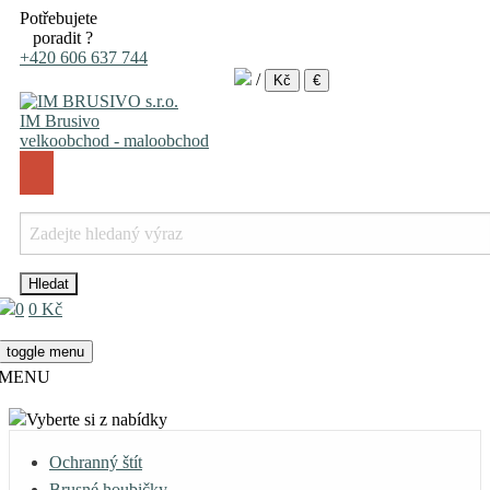
Potřebujete
poradit ?
+420 606 637 744
/
Kč
€
IM Brusivo
velkoobchod - maloobchod
0
0 Kč
toggle menu
MENU
Vyberte si z nabídky
Ochranný štít
Brusné houbičky