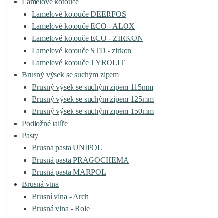
Lamelové kotouče
Lamelové kotouče DEERFOS
Lamelové kotouče ECO - ALOX
Lamelové kotouče ECO - ZIRKON
Lamelové kotouče STD - zirkon
Lamelové kotouče TYROLIT
Brusný výsek se suchým zipem
Brusný výsek se suchým zipem 115mm
Brusný výsek se suchým zipem 125mm
Brusný výsek se suchým zipem 150mm
Podložné talíře
Pasty
Brusná pasta UNIPOL
Brusná pasta PRAGOCHEMA
Brusná pasta MARPOL
Brusná vlna
Brusní vlna - Arch
Brusná vlna - Role