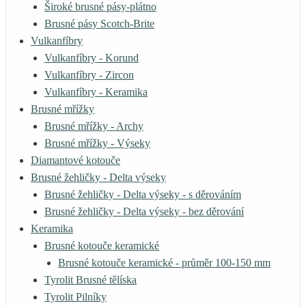
Široké brusné pásy-plátno
Brusné pásy Scotch-Brite
Vulkanfíbry
Vulkanfíbry - Korund
Vulkanfíbry - Zircon
Vulkanfíbry - Keramika
Brusné mřížky
Brusné mřížky - Archy
Brusné mřížky - Výseky
Diamantové kotouče
Brusné žehličky - Delta výseky
Brusné žehličky - Delta výseky - s děrováním
Brusné žehličky - Delta výseky - bez děrování
Keramika
Brusné kotouče keramické
Brusné kotouče keramické - průměr 100-150 mm
Tyrolit Brusné tělíska
Tyrolit Pilníky