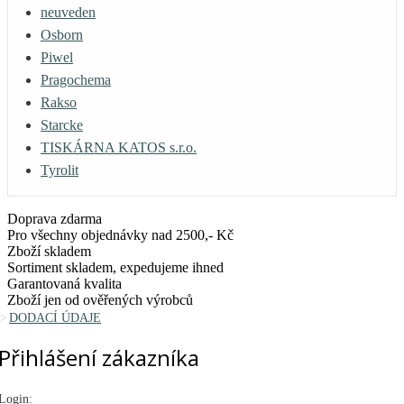
neuveden
Osborn
Piwel
Pragochema
Rakso
Starcke
TISKÁRNA KATOS s.r.o.
Tyrolit
Doprava zdarma
Pro všechny objednávky nad 2500,- Kč
Zboží skladem
Sortiment skladem, expedujeme ihned
Garantovaná kvalita
Zboží jen od ověřených výrobců
DODACÍ ÚDAJE
Přihlášení zákazníka
Login: