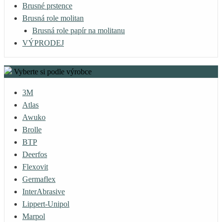
Brusné prstence
Brusná role molitan
Brusná role papír na molitanu
VÝPRODEJ
Vyberte si podle výrobce
3M
Atlas
Awuko
Brolle
BTP
Deerfos
Flexovit
Germaflex
InterAbrasive
Lippert-Unipol
Marpol