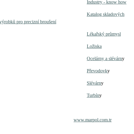
Industry - know how
Katalog skladových
výrobků pro precizní broušení
Lékařský průmysl
Ložiska
Ocelárny a slévárn
y
Převodovk
y
Slévárn
y
Turbín
y
www.marpol.com.tr