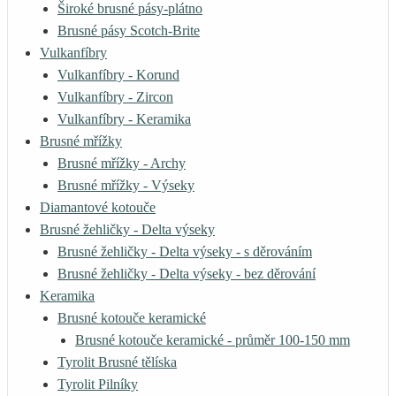
Široké brusné pásy-plátno
Brusné pásy Scotch-Brite
Vulkanfíbry
Vulkanfíbry - Korund
Vulkanfíbry - Zircon
Vulkanfíbry - Keramika
Brusné mřížky
Brusné mřížky - Archy
Brusné mřížky - Výseky
Diamantové kotouče
Brusné žehličky - Delta výseky
Brusné žehličky - Delta výseky - s děrováním
Brusné žehličky - Delta výseky - bez děrování
Keramika
Brusné kotouče keramické
Brusné kotouče keramické - průměr 100-150 mm
Tyrolit Brusné tělíska
Tyrolit Pilníky