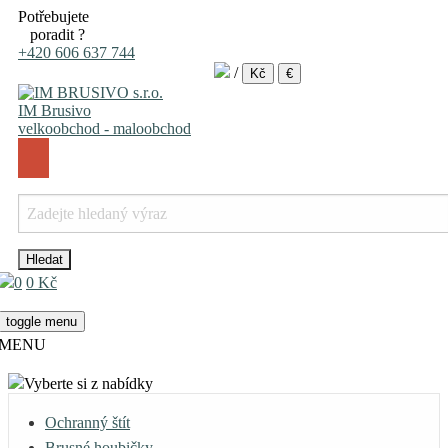
Potřebujete
poradit ?
+420 606 637 744
/
Kč
€
IM Brusivo
velkoobchod - maloobchod
0
0 Kč
toggle menu
MENU
Vyberte si z nabídky
Ochranný štít
Brusné houbičky