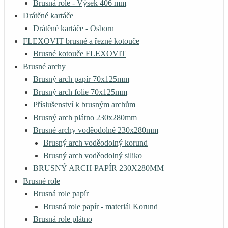
Brusná role - Výsek 406 mm
Drátěné kartáče
Drátěné kartáče - Osborn
FLEXOVIT brusné a řezné kotouče
Brusné kotouče FLEXOVIT
Brusné archy
Brusný arch papír 70x125mm
Brusný arch folie 70x125mm
Příslušenství k brusným archům
Brusný arch plátno 230x280mm
Brusné archy voděodolné 230x280mm
Brusný arch voděodolný korund
Brusný arch voděodolný siliko
BRUSNÝ ARCH PAPÍR 230X280MM
Brusné role
Brusná role papír
Brusná role papír - materiál Korund
Brusná role plátno