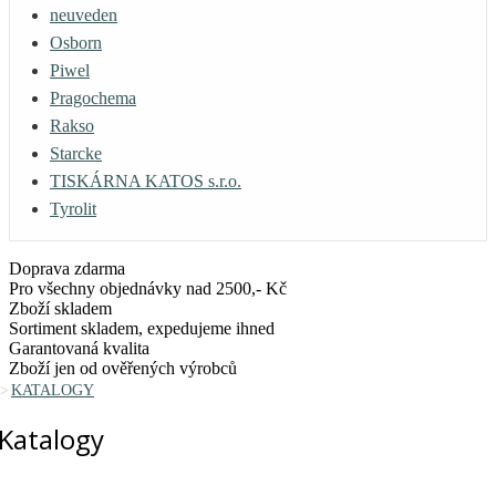
neuveden
Osborn
Piwel
Pragochema
Rakso
Starcke
TISKÁRNA KATOS s.r.o.
Tyrolit
Doprava zdarma
Pro všechny objednávky nad 2500,- Kč
Zboží skladem
Sortiment skladem, expedujeme ihned
Garantovaná kvalita
Zboží jen od ověřených výrobců
KATALOGY
Katalogy