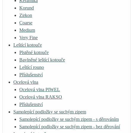
Keramika
Korund
Zirkon
Coarse
Medium
Very Fine
Leštící kotouče
Plstěné kotouče
Bavlněné leštící kotouče
Leštící rouno
Příslušenství
Ocelová vlna
Ocelová vlna PIWEL
Ocelová vlna RAKSO
Příslušenství
Samolepící podložky se suchým zipem
Samolepící podložky se suchým zipem - s děrováním
Samolepící podložky se suchým zipem - bez děrování