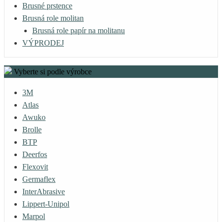
Brusné prstence
Brusná role molitan
Brusná role papír na molitanu
VÝPRODEJ
Vyberte si podle výrobce
3M
Atlas
Awuko
Brolle
BTP
Deerfos
Flexovit
Germaflex
InterAbrasive
Lippert-Unipol
Marpol