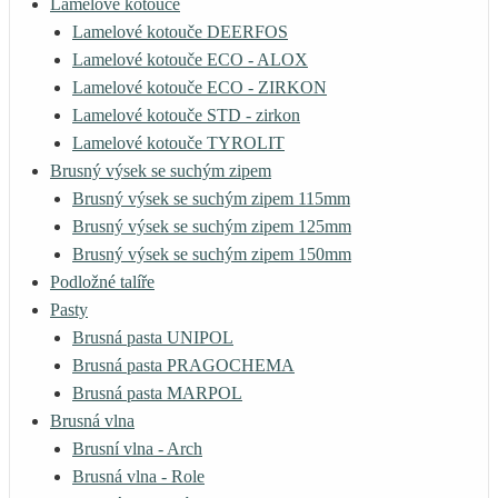
Lamelové kotouče
Lamelové kotouče DEERFOS
Lamelové kotouče ECO - ALOX
Lamelové kotouče ECO - ZIRKON
Lamelové kotouče STD - zirkon
Lamelové kotouče TYROLIT
Brusný výsek se suchým zipem
Brusný výsek se suchým zipem 115mm
Brusný výsek se suchým zipem 125mm
Brusný výsek se suchým zipem 150mm
Podložné talíře
Pasty
Brusná pasta UNIPOL
Brusná pasta PRAGOCHEMA
Brusná pasta MARPOL
Brusná vlna
Brusní vlna - Arch
Brusná vlna - Role