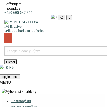
Potřebujete
poradit ?
+420 606 637 744
/
Kč
€
IM Brusivo
velkoobchod - maloobchod
0
0 Kč
toggle menu
MENU
Vyberte si z nabídky
Ochranný štít
Brusné houbičky