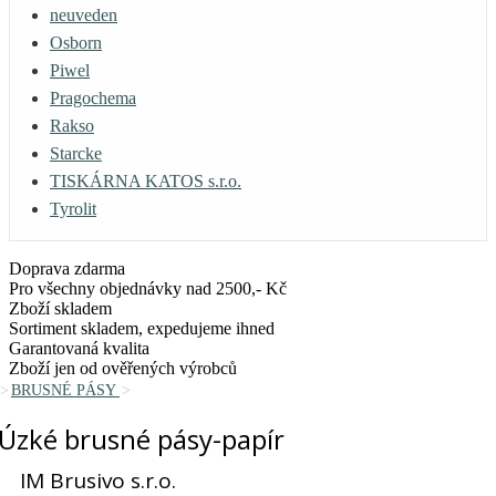
neuveden
Osborn
Piwel
Pragochema
Rakso
Starcke
TISKÁRNA KATOS s.r.o.
Tyrolit
Doprava zdarma
Pro všechny objednávky nad 2500,- Kč
Zboží skladem
Sortiment skladem, expedujeme ihned
Garantovaná kvalita
Zboží jen od ověřených výrobců
BRUSNÉ PÁSY
Úzké brusné pásy-papír
IM Brusivo s.r.o.