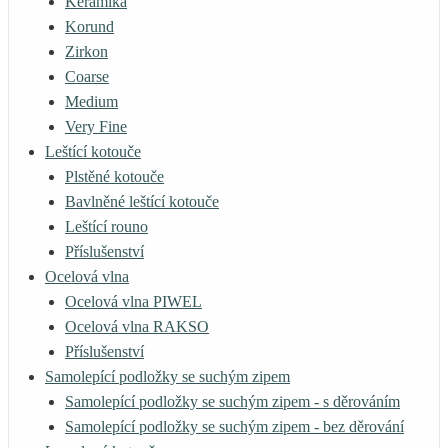
Keramika
Korund
Zirkon
Coarse
Medium
Very Fine
Leštící kotouče
Plstěné kotouče
Bavlněné leštící kotouče
Leštící rouno
Příslušenství
Ocelová vlna
Ocelová vlna PIWEL
Ocelová vlna RAKSO
Příslušenství
Samolepící podložky se suchým zipem
Samolepící podložky se suchým zipem - s děrováním
Samolepící podložky se suchým zipem - bez děrování