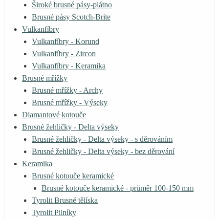
Široké brusné pásy-plátno
Brusné pásy Scotch-Brite
Vulkanfíbry
Vulkanfíbry - Korund
Vulkanfíbry - Zircon
Vulkanfíbry - Keramika
Brusné mřížky
Brusné mřížky - Archy
Brusné mřížky - Výseky
Diamantové kotouče
Brusné žehličky - Delta výseky
Brusné žehličky - Delta výseky - s děrováním
Brusné žehličky - Delta výseky - bez děrování
Keramika
Brusné kotouče keramické
Brusné kotouče keramické - průměr 100-150 mm
Tyrolit Brusné tělíska
Tyrolit Pilníky