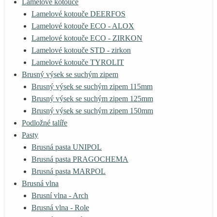
Lamelové kotouče
Lamelové kotouče DEERFOS
Lamelové kotouče ECO - ALOX
Lamelové kotouče ECO - ZIRKON
Lamelové kotouče STD - zirkon
Lamelové kotouče TYROLIT
Brusný výsek se suchým zipem
Brusný výsek se suchým zipem 115mm
Brusný výsek se suchým zipem 125mm
Brusný výsek se suchým zipem 150mm
Podložné talíře
Pasty
Brusná pasta UNIPOL
Brusná pasta PRAGOCHEMA
Brusná pasta MARPOL
Brusná vlna
Brusní vlna - Arch
Brusná vlna - Role