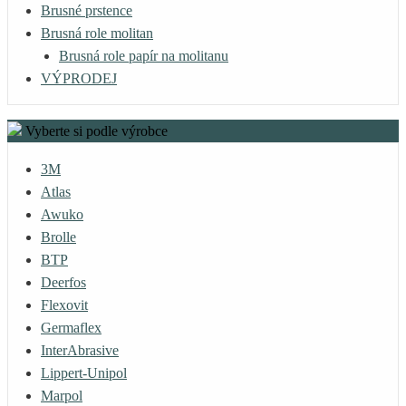
Brusné prstence
Brusná role molitan
Brusná role papír na molitanu
VÝPRODEJ
Vyberte si podle výrobce
3M
Atlas
Awuko
Brolle
BTP
Deerfos
Flexovit
Germaflex
InterAbrasive
Lippert-Unipol
Marpol