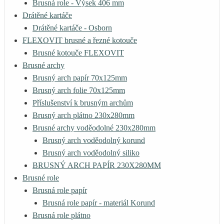
Brusná role - Výsek 406 mm
Drátěné kartáče
Drátěné kartáče - Osborn
FLEXOVIT brusné a řezné kotouče
Brusné kotouče FLEXOVIT
Brusné archy
Brusný arch papír 70x125mm
Brusný arch folie 70x125mm
Příslušenství k brusným archům
Brusný arch plátno 230x280mm
Brusné archy voděodolné 230x280mm
Brusný arch voděodolný korund
Brusný arch voděodolný siliko
BRUSNÝ ARCH PAPÍR 230X280MM
Brusné role
Brusná role papír
Brusná role papír - materiál Korund
Brusná role plátno