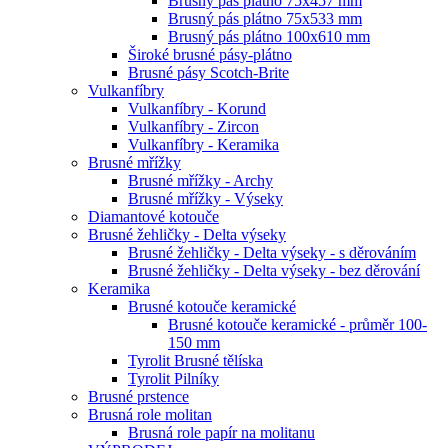
Brusný pás plátno 75x457 mm
Brusný pás plátno 75x533 mm
Brusný pás plátno 100x610 mm
Široké brusné pásy-plátno
Brusné pásy Scotch-Brite
Vulkanfíbry
Vulkanfíbry - Korund
Vulkanfíbry - Zircon
Vulkanfíbry - Keramika
Brusné mřížky
Brusné mřížky - Archy
Brusné mřížky - Výseky
Diamantové kotouče
Brusné žehličky - Delta výseky
Brusné žehličky - Delta výseky - s děrováním
Brusné žehličky - Delta výseky - bez děrování
Keramika
Brusné kotouče keramické
Brusné kotouče keramické - průměr 100-
150 mm
Tyrolit Brusné tělíska
Tyrolit Pilníky
Brusné prstence
Brusná role molitan
Brusná role papír na molitanu