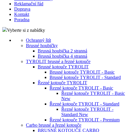
Reklamační řád
Doprava
Kontakt
Poradna
Vyberte si z nabídky
Ochranný štít
Brusné houbičky
Brusná houbička 2 stranná
Brusná houbička 4 stranná
TYROLIT brusné a řezné kotouče
Brusné kotouče TYROLIT
Brusné kotouče TYROLIT - Basic
Brusné kotouče TYROLIT - Standard
Řezné kotouče TYROLIT
Řezné kotouče TYROLIT - Basic
Řezné kotouče TYROLIT - Basic
New
Řezné kotouče TYROLIT - Standard
Řezné kotouče TYROLIT -
Standard New
Řezné kotouče TYROLIT - Premium
Carbo brusné a řezné kotouče
BRUSNÉ KOTOUČE CARBO