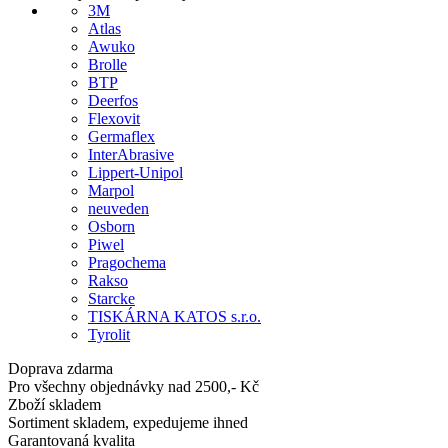
3M
Atlas
Awuko
Brolle
BTP
Deerfos
Flexovit
Germaflex
InterAbrasive
Lippert-Unipol
Marpol
neuveden
Osborn
Piwel
Pragochema
Rakso
Starcke
TISKÁRNA KATOS s.r.o.
Tyrolit
Doprava zdarma
Pro všechny objednávky nad 2500,- Kč
Zboží skladem
Sortiment skladem, expedujeme ihned
Garantovaná kvalita