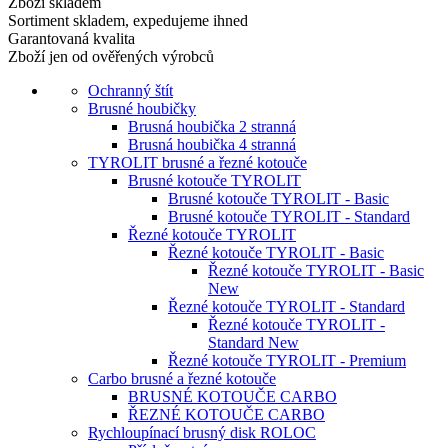
Zboží skladem
Sortiment skladem, expedujeme ihned
Garantovaná kvalita
Zboží jen od ověřených výrobců
Ochranný štít
Brusné houbičky
Brusná houbička 2 stranná
Brusná houbička 4 stranná
TYROLIT brusné a řezné kotouče
Brusné kotouče TYROLIT
Brusné kotouče TYROLIT - Basic
Brusné kotouče TYROLIT - Standard
Řezné kotouče TYROLIT
Řezné kotouče TYROLIT - Basic
Řezné kotouče TYROLIT - Basic
New
Řezné kotouče TYROLIT - Standard
Řezné kotouče TYROLIT -
Standard New
Řezné kotouče TYROLIT - Premium
Carbo brusné a řezné kotouče
BRUSNÉ KOTOUČE CARBO
ŘEZNÉ KOTOUČE CARBO
Rychloupínací brusný disk ROLOC