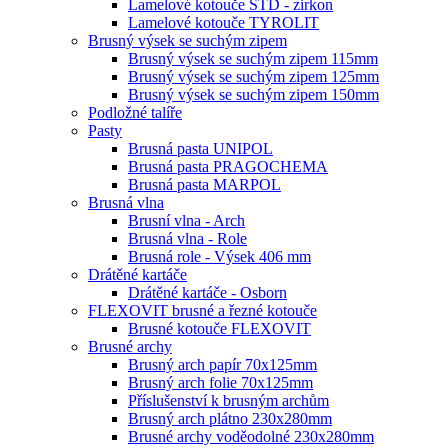
Lamelové kotouče STD - zirkon
Lamelové kotouče TYROLIT
Brusný výsek se suchým zipem
Brusný výsek se suchým zipem 115mm
Brusný výsek se suchým zipem 125mm
Brusný výsek se suchým zipem 150mm
Podložné talíře
Pasty
Brusná pasta UNIPOL
Brusná pasta PRAGOCHEMA
Brusná pasta MARPOL
Brusná vlna
Brusní vlna - Arch
Brusná vlna - Role
Brusná role - Výsek 406 mm
Drátěné kartáče
Drátěné kartáče - Osborn
FLEXOVIT brusné a řezné kotouče
Brusné kotouče FLEXOVIT
Brusné archy
Brusný arch papír 70x125mm
Brusný arch folie 70x125mm
Příslušenství k brusným archům
Brusný arch plátno 230x280mm
Brusné archy voděodolné 230x280mm