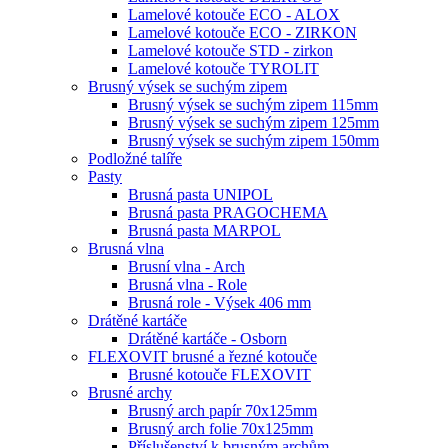
Lamelové kotouče ECO - ALOX
Lamelové kotouče ECO - ZIRKON
Lamelové kotouče STD - zirkon
Lamelové kotouče TYROLIT
Brusný výsek se suchým zipem
Brusný výsek se suchým zipem 115mm
Brusný výsek se suchým zipem 125mm
Brusný výsek se suchým zipem 150mm
Podložné talíře
Pasty
Brusná pasta UNIPOL
Brusná pasta PRAGOCHEMA
Brusná pasta MARPOL
Brusná vlna
Brusní vlna - Arch
Brusná vlna - Role
Brusná role - Výsek 406 mm
Drátěné kartáče
Drátěné kartáče - Osborn
FLEXOVIT brusné a řezné kotouče
Brusné kotouče FLEXOVIT
Brusné archy
Brusný arch papír 70x125mm
Brusný arch folie 70x125mm
Příslušenství k brusným archům