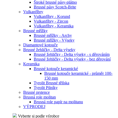
Široké brusné pásy-plátno
Brusné pásy Scotch-Brite
Vulkanfíbry
Vulkanfíbry - Korund
Vulkanfíbry - Zircon
Vulkanfíbry - Keramika
Brusné mřížky
Brusné mřížky - Archy
Brusné mřížky - Výseky
Diamantové kotouče
Brusné žehličky - Delta výseky
Brusné žehličky - Delta výseky - s děrováním
Brusné žehličky - Delta výseky - bez děrování
Keramika
Brusné kotouče keramické
Brusné kotouče keramické - průměr 100-
150 mm
Tyrolit Brusné tělíska
Tyrolit Pilníky
Brusné prstence
Brusná role molitan
Brusná role papír na molitanu
VÝPRODEJ
Vyberte si podle výrobce