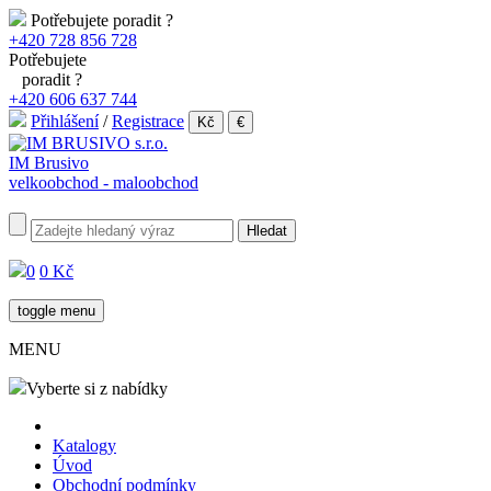
Potřebujete poradit ?
+420 728 856 728
Potřebujete
poradit ?
+420 606 637 744
Přihlášení
/
Registrace
Kč
€
IM Brusivo
velkoobchod - maloobchod
0
0 Kč
toggle menu
MENU
Vyberte si z nabídky
Katalogy
Úvod
Obchodní podmínky