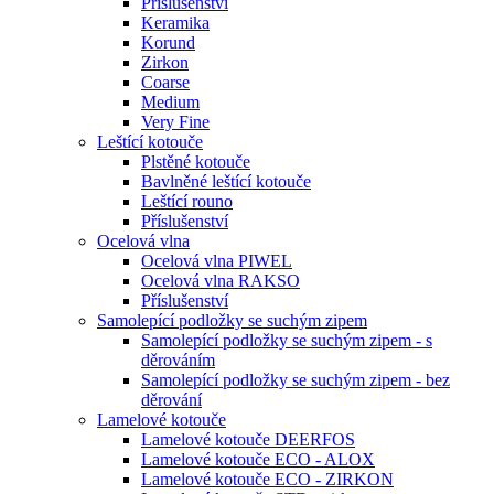
Příslušenství
Keramika
Korund
Zirkon
Coarse
Medium
Very Fine
Leštící kotouče
Plstěné kotouče
Bavlněné leštící kotouče
Leštící rouno
Příslušenství
Ocelová vlna
Ocelová vlna PIWEL
Ocelová vlna RAKSO
Příslušenství
Samolepící podložky se suchým zipem
Samolepící podložky se suchým zipem - s
děrováním
Samolepící podložky se suchým zipem - bez
děrování
Lamelové kotouče
Lamelové kotouče DEERFOS
Lamelové kotouče ECO - ALOX
Lamelové kotouče ECO - ZIRKON