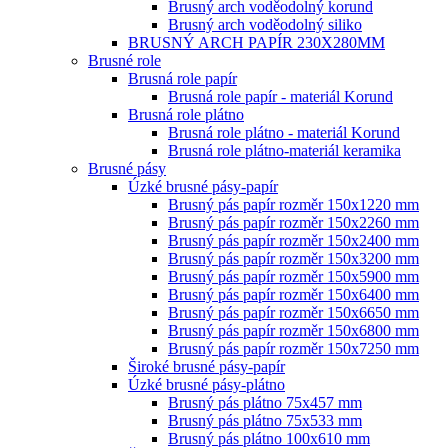
Brusný arch voděodolný korund
Brusný arch voděodolný siliko
BRUSNÝ ARCH PAPÍR 230X280MM
Brusné role
Brusná role papír
Brusná role papír - materiál Korund
Brusná role plátno
Brusná role plátno - materiál Korund
Brusná role plátno-materiál keramika
Brusné pásy
Úzké brusné pásy-papír
Brusný pás papír rozměr 150x1220 mm
Brusný pás papír rozměr 150x2260 mm
Brusný pás papír rozměr 150x2400 mm
Brusný pás papír rozměr 150x3200 mm
Brusný pás papír rozměr 150x5900 mm
Brusný pás papír rozměr 150x6400 mm
Brusný pás papír rozměr 150x6650 mm
Brusný pás papír rozměr 150x6800 mm
Brusný pás papír rozměr 150x7250 mm
Široké brusné pásy-papír
Úzké brusné pásy-plátno
Brusný pás plátno 75x457 mm
Brusný pás plátno 75x533 mm
Brusný pás plátno 100x610 mm