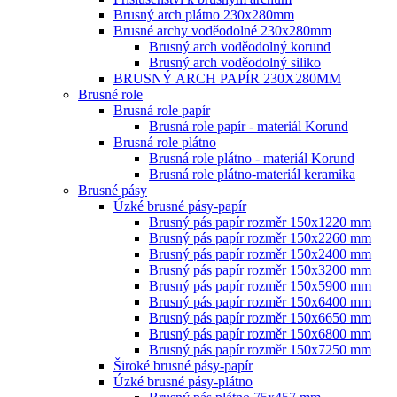
Brusný arch plátno 230x280mm
Brusné archy voděodolné 230x280mm
Brusný arch voděodolný korund
Brusný arch voděodolný siliko
BRUSNÝ ARCH PAPÍR 230X280MM
Brusné role
Brusná role papír
Brusná role papír - materiál Korund
Brusná role plátno
Brusná role plátno - materiál Korund
Brusná role plátno-materiál keramika
Brusné pásy
Úzké brusné pásy-papír
Brusný pás papír rozměr 150x1220 mm
Brusný pás papír rozměr 150x2260 mm
Brusný pás papír rozměr 150x2400 mm
Brusný pás papír rozměr 150x3200 mm
Brusný pás papír rozměr 150x5900 mm
Brusný pás papír rozměr 150x6400 mm
Brusný pás papír rozměr 150x6650 mm
Brusný pás papír rozměr 150x6800 mm
Brusný pás papír rozměr 150x7250 mm
Široké brusné pásy-papír
Úzké brusné pásy-plátno