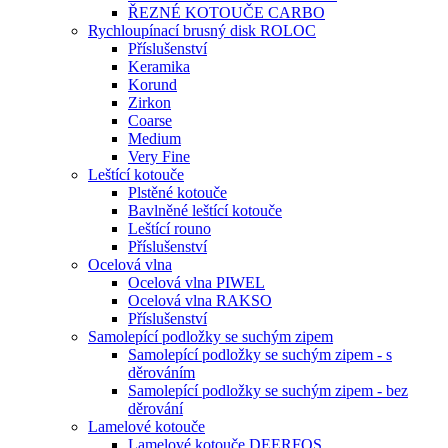
ŘEZNÉ KOTOUČE CARBO
Rychloupínací brusný disk ROLOC
Příslušenství
Keramika
Korund
Zirkon
Coarse
Medium
Very Fine
Leštící kotouče
Plstěné kotouče
Bavlněné leštící kotouče
Leštící rouno
Příslušenství
Ocelová vlna
Ocelová vlna PIWEL
Ocelová vlna RAKSO
Příslušenství
Samolepící podložky se suchým zipem
Samolepící podložky se suchým zipem - s
děrováním
Samolepící podložky se suchým zipem - bez
děrování
Lamelové kotouče
Lamelové kotouče DEERFOS