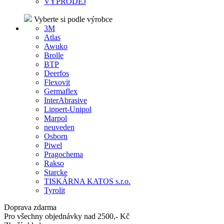
VÝPRODEJ
Vyberte si podle výrobce
3M
Atlas
Awuko
Brolle
BTP
Deerfos
Flexovit
Germaflex
InterAbrasive
Lippert-Unipol
Marpol
neuveden
Osborn
Piwel
Pragochema
Rakso
Starcke
TISKÁRNA KATOS s.r.o.
Tyrolit
Doprava zdarma
Pro všechny objednávky nad 2500,- Kč