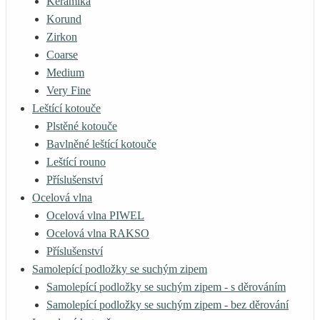
Keramika
Korund
Zirkon
Coarse
Medium
Very Fine
Leštící kotouče
Plstěné kotouče
Bavlněné leštící kotouče
Leštící rouno
Příslušenství
Ocelová vlna
Ocelová vlna PIWEL
Ocelová vlna RAKSO
Příslušenství
Samolepící podložky se suchým zipem
Samolepící podložky se suchým zipem - s děrováním
Samolepící podložky se suchým zipem - bez děrování