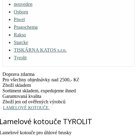
neuveden
Osborn
Piwel
Pragochema
Rakso
Starcke
TISKÁRNA KATOS s.r.o.
Tyrolit
Doprava zdarma
Pro všechny objednávky nad 2500,- Kč
Zboží skladem
Sortiment skladem, expedujeme ihned
Garantovaná kvalita
Zboží jen od ověřených výrobců
LAMELOVÉ KOTOUČE
Lamelové kotouče TYROLIT
Lamelové kotouče pro úhlové brusky