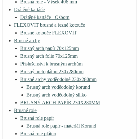
Brusná role - Výsek 406 mm
Drátěné kartáče
Drátěné kartáče - Osborn
FLEXOVIT brusné a řezné kotouče
Brusné kotouče FLEXOVIT
Brusné archy
Brusný arch papír 70x125mm
Brusný arch folie 70x125mm
Příslušenství k brusným archům
Brusný arch plátno 230x280mm
Brusné archy voděodolné 230x280mm
Brusný arch voděodolný korund
Brusný arch voděodolný siliko
BRUSNÝ ARCH PAPÍR 230X280MM
Brusné role
Brusná role papír
Brusná role papír - materiál Korund
Brusná role plátno