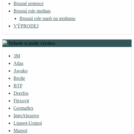
Brusné prstence
Brusná role molitan
Brusná role papír na molitanu
VÝPRODEJ
Vyberte si podle výrobce
3M
Atlas
Awuko
Brolle
BTP
Deerfos
Flexovit
Germaflex
InterAbrasive
Lippert-Unipol
Marpol