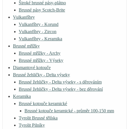
Široké brusné pásy-plátno
Brusné pásy Scotch-Brite
Vulkanfíbry
Vulkanfíbry - Korund
Vulkanfíbry - Zircon
Vulkanfíbry - Keramika
Brusné mřížky
Brusné mřížky - Archy
Brusné mřížky - Výseky
Diamantové kotouče
Brusné žehličky - Delta výseky
Brusné žehličky - Delta výseky - s děrováním
Brusné žehličky - Delta výseky - bez děrování
Keramika
Brusné kotouče keramické
Brusné kotouče keramické - průměr 100-150 mm
Tyrolit Brusné tělíska
Tyrolit Pilníky