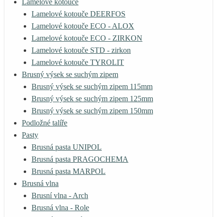
Lamelové kotouče
Lamelové kotouče DEERFOS
Lamelové kotouče ECO - ALOX
Lamelové kotouče ECO - ZIRKON
Lamelové kotouče STD - zirkon
Lamelové kotouče TYROLIT
Brusný výsek se suchým zipem
Brusný výsek se suchým zipem 115mm
Brusný výsek se suchým zipem 125mm
Brusný výsek se suchým zipem 150mm
Podložné talíře
Pasty
Brusná pasta UNIPOL
Brusná pasta PRAGOCHEMA
Brusná pasta MARPOL
Brusná vlna
Brusní vlna - Arch
Brusná vlna - Role