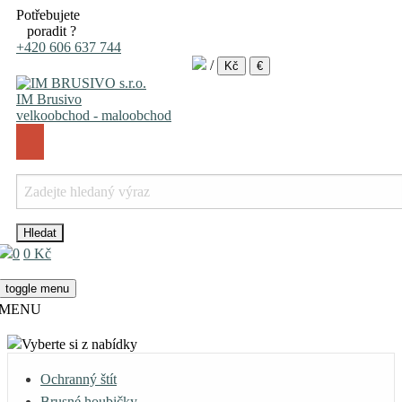
Potřebujete
poradit ?
+420 606 637 744
/
Kč
€
IM Brusivo
velkoobchod - maloobchod
0
0 Kč
toggle menu
MENU
Vyberte si z nabídky
Ochranný štít
Brusné houbičky